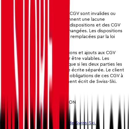
10.3 Clause de Divisibilité
Si certaines dispositions de ces CGV sont invalides ou
inefficaces ou si les CGV contiennent une lacune
imprévue, la validité des autres dispositions et des CGV
dans leur ensemble restent inchangées. Les dispositions
invalides ou manquantes seront remplacées par la loi
supplétive.
Les accords annexes, modifications et ajouts aux CGV
doivent être faits par écrit pour être valables. Les
modifications ne sont valables que si les deux parties les
reconnaissent par une signature écrite séparée. Le client
ne peut transférer les droits et obligations de ces CGV à
des tiers qu'avec le consentement écrit de Swiss-Ski.
Août 2024
PARTENAIRES DE LA FÉDÉRATION
COMMUNITY-NEWSLETTER
Restez informé sur les équipes de Swiss-Ski.
S'abonner