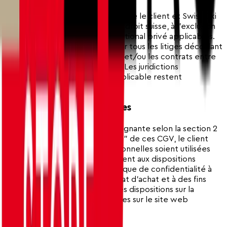
Toutes les relations juridiques entre le client et Swiss-Ski
sont exclusivement soumises au droit suisse, à l'exclusion
des dispositions de droit international privé applicables.
Le lieu de juridiction exclusif pour tous les litiges découlant
de ou en relation avec ces CGV et/ou les contrats entre
le client et Swiss-Ski est Berne. Les juridictions
obligatoires du droit fédéral applicable restent
réservées.
10.2 Protection des Données
En soumettant une offre contraignante selon la section 2
"Offre et Conclusion du Contrat" de ces CGV, le client
accepte que ses données personnelles soient utilisées
par Swiss-Ski Store conformément aux dispositions
légales applicables et à la politique de confidentialité à
des fins de traitement du contrat d'achat et à des fins
publicitaires connexes. Sinon, les dispositions sur la
protection des données publiées sur le site web
s'appliquent.