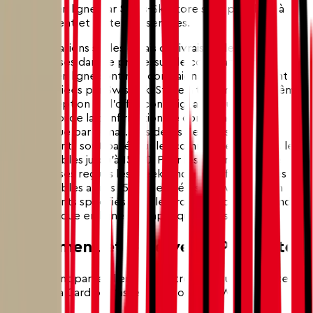
boutique en ligne par Swiss-Ski Store sont possibles à
tout moment et restent réservées.
Les informations sur les délais de livraison des
marchandises dans le processus de commande de la
boutique en ligne sont non contraignantes et peuvent
être modifiées par Swiss-Ski Store à tout moment même
après réception de l'offre contraignante du client ou
après envoi de la confirmation de commande
automatique par e-mail. Ces délais de livraison non
contraignants sont basés sur les commandes passées les
jours ouvrables jusqu'à 15h30. Pour les commandes de
marchandises reçues les week-ends, jours fériés ou les
jours ouvrables après 15h30, les délais de livraison non
contraignants spécifiés dans le processus de commande
de la boutique en ligne ne s'appliquent pas.
6. Paiement et Réserve de Propriété
Le paiement par le client peut être effectué par carte de
crédit (Visa Card ou Master Card) ou par TWINT.