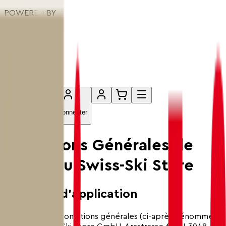
POWERED BY
Vêtements
Headwear
Farts
Accessoires
Fanzone
Professionnel
Se connecter
Conditions Générales de
Vente du Swiss-Ski Store
1. Champ d’application
Les présentes conditions générales (ci-après dénommées