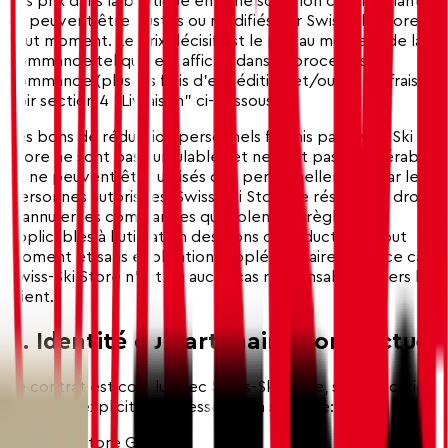
Les prix dans la boutique en ligne sont non contraignants
et peuvent être ajustés ou modifiés par Swiss-Ski Store à
tout moment. Le prix décisif est le prix au moment de la
commande tel qu'il est affiché dans le processus de
commande (plus les frais d'expédition et/ou autres frais,
voir section 4 "Livraison" ci-dessous).
Les bons de réduction personnels fournis par Swiss-Ski
Store ne sont pas cumulables et ne sont pas transférables
et ne peuvent être utilisés que personnellement par les
personnes autorisées. Swiss-Ski Store se réserve le droit
d'annuler les commandes qui violent les règles
applicables à l'utilisation des bons de réduction à tout
moment et sans explication supplémentaire. Dans ce cas,
Swiss-Ski Store n'est en aucun cas responsable envers le
client.
4. Identité du Partenaire Contractuel
Le contrat est conclu avec Swiss-Ski Store, sauf indication
contraire explicite. L'adresse est la suivante:
Swiss-Ski Store GmbH