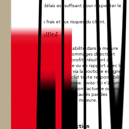
L'envoi dans les délais est suffisant pour respecter le
délai.
Le retour est aux frais et aux risques du client.
9. Responsabilité
Swiss-Ski Store exclut la responsabilité dans la mesure
permise par la loi pour tous les dommages directs et
indirects ainsi que les pertes de profits résultant de
l'utilisation de la boutique en ligne ou en rapport avec les
commandes ou contrats conclus via la boutique en ligne.
En particulier, Swiss-Ski Store exclut toute responsabilité
pour négligence légère et moyenne. Swiss-Ski n'assume
également aucune responsabilité contractuelle ou non
contractuelle pour les dommages causés par des
personnes auxiliaires ou par la force majeure.
10. Autres Dispositions
10.1 Droit Applicable et Juridiction