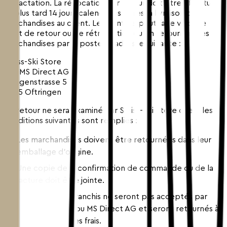
rétractation. La révocation par retour doit être effectuée
au plus tard 14 jours calendaires après la livraison des
marchandises au client. Le client ne peut faire valoir le
droit de retour ou de rétractation qu'en retournant les
marchandises par la poste à l'adresse suivante :
Swiss-Ski Store
c/o MS Direct AG
Roggenstrasse 5
4665 Oftringen
Un retour ne sera examiné par Swiss-Ski Store que si les
conditions suivantes sont remplies :
Les marchandises doivent être retournées dans leur
emballage d'origine.
Une copie de la confirmation de commande ou de la
facture doit être jointe.
Les colis non affranchis ne seront pas acceptés par
Swiss-Ski Store ou MS Direct AG et seront retournés à
l'expéditeur à ses frais.