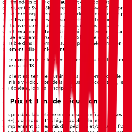
commandées par le client au client qu'un contrat est
conclu entre Swiss-Ski Store et le client. Swiss-Ski Store
reste libre jusqu'à l'envoi au client de rejeter ou de ne pas
livrer les commandes de marchandises en tout ou en
partie avec ou sans donner de raisons. Dans ce cas, le
client sera immédiatement informé et toute contrepartie
reçue sera remboursée par Swiss-Ski Store dès que
possible dans la même mesure et par le même moyen de
paiement utilisé par le client.
L'âge minimum pour les commandes dans la boutique en
ligne est de 18 ans.
Le client est tenu de fournir toutes les informations de
manière véridique lors de la conclusion du contrat et, le
cas échéant, lors de l'inscription.
3. Prix et Bons de Réduction
Les prix dans la boutique en ligne sont en francs suisses
(CHF), y compris la TVA légale applicable, et ne
comprennent pas les frais d'expédition et/ou autres frais.