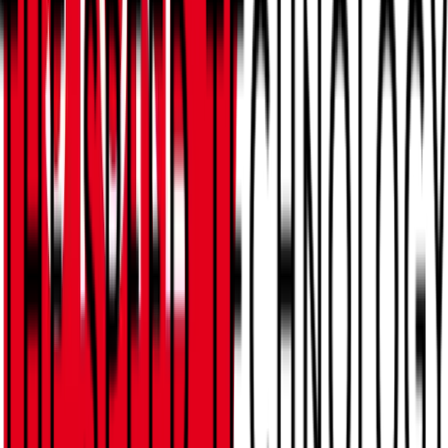
MAIN PARTNER
PREMIUM PARTNER
BON À SAVOIR
À propos de nous
POUR VOUS
FAQ
Avantages pour les membres
SOCIALS
Tu peux te connecter ici