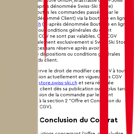
CGV) de Swiss-Ski Store GmbH, Arastrasse 6, CH-3048
Worblaufen (ci-après dénommée Swiss-Ski Store)
s'appliquent à toutes les commandes passées par le
client (ci-après dénommé Client) via la boutique en ligne
store.swiss-ski.ch
(ci-après dénommée Boutique en ligne).
Les dispositions ou conditions générales du client
contraires à ces CGV ne sont pas valables. Ces CGV
s'appliquent également exclusivement si Swiss-Ski Store
fournit ses services sans réserve après avoir pris
connaissance de dispositions ou conditions générales
contradictoires du client.
Swiss-Ski se réserve le droit de modifier ces CGV à tout
moment. La version actuellement en vigueur des CGV
sera publiée sur
store.swiss-ski.ch
et sera réputée
acceptée par le client dès sa publication ou au plus tard
lors de la soumission de la commande par le client
(conformément à la section 2 "Offre et Conclusion du
Contrat" de ces CGV).
2. Offre et Conclusion du Contrat
Toutes les informations concernant l'offre, c'est-à-dire