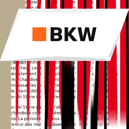
Si le client choisit le mode de paiement par carte de
crédit, la carte de crédit sera débitée au moment de
l'expédition des marchandises et créditée en cas de
retour (voir ci-dessous "Droit de Retour ou de
Rétractation") après réception des marchandises chez
Swiss-Ski.
7. Réclamation et Garantie
Le client doit vérifier les marchandises commandées pour
tout défaut immédiatement après la livraison par le
transporteur. Les réclamations doivent être faites
immédiatement, mais au plus tard 14 jours après la livraison
des marchandises au client. Les défauts qui n'étaient pas
reconnaissables lors de l'inspection immédiate correcte
par le client (défauts cachés) doivent être signalés à
Swiss-Ski Store immédiatement après leur découverte.
Swiss-Ski Store garantit l'absence de défauts dans les
marchandises commandées pendant une période de deux
(2) ans. La période de deux (2) ans commence à compter
de l'envoi des marchandises commandées au client.