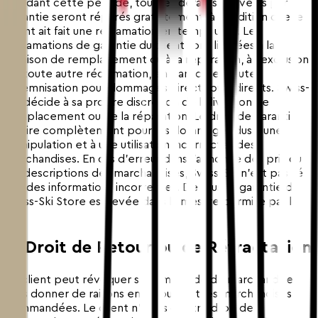
Pendant cette période, tous les défauts couverts par la
garantie seront réparés gratuitement, à condition que le
client ait fait une réclamation en temps utile. Les
réclamations de garantie du client sont limitées à la
livraison de remplacement ou à la réparation, à l'exclusion
de toute autre réclamation, en particulier toute
indemnisation pour dommages directs ou indirects. Swiss-
Ski décide à sa propre discrétion de la livraison de
remplacement ou de la réparation. Le droit de garantie
expire complètement pour les dommages dus à une
manipulation et à une utilisation incorrectes des
marchandises. En cas d'erreur dans l'annonce des prix ou
les descriptions des marchandises, Swiss-Ski n'est pas lié
par des informations incorrectes. De plus, la garantie de
Swiss-Ski Store est levée dans la mesure permise par la
loi.
8. Droit de Retour ou de Rétractation
Le client peut révoquer sa commande de marchandises
sans donner de raisons en retournant les marchandises
commandées. Le client n'a pas d'autre droit de