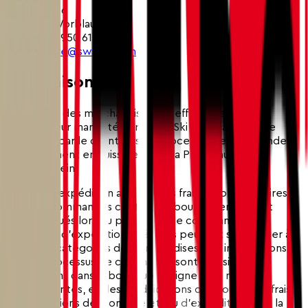
Arastrasse 6
CH-3048 Worblaufen
Tel. +41 31 950 61 11
E-Mail:
store@swiss-ski.ch
5. Livraison
La livraison des marchandises est effectuée par un
transporteur mandaté par Swiss-Ski Store à l'adresse
souhaitée par le client lors du processus de commande,
exclusivement en Suisse et dans la Principauté du
Liechtenstein.
Les frais d'expédition ainsi que les frais supplémentaires
pour les commandes contre remboursement seront
communiqués lors du processus de commande. Des
conditions d'expédition spéciales peuvent s'appliquer à
certaines catégories de marchandises. Les informations
dans le processus de commande sont décisives. Les
informations dans la boutique en ligne sont non
contraignantes, et des modifications des coûts, des frais,
des conditions de montage et/ou d'expédition dans la