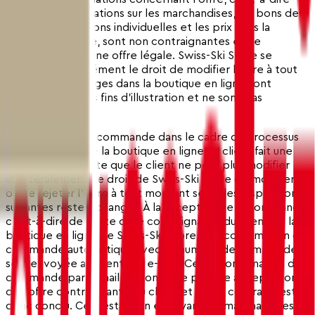
toutes les informations sur les marchandises, les bons de
valeur, les adhésions individuelles et les prix dans la
boutique en ligne, sont non contraignantes et ne
constituent pas une offre légale. Swiss-Ski Store se
réserve expressément le droit de modifier l'offre à tout
moment. Les images dans la boutique en ligne sont
uniquement à des fins d'illustration et ne sont pas
contraignantes.
En soumettant la commande dans le cadre du processus
de commande de la boutique en ligne, le client fait une
offre contraignante que le client ne peut plus modifier
unilatéralement (le droit de Swiss-Ski Store de modifier
ou de rejeter l'offre à tout moment selon les dispositions
suivantes reste inchangé). À la réception de la commande,
c'est-à-dire de cette offre contraignante du client via la
boutique en ligne de Swiss-Ski Store, une confirmation de
commande automatique avec un numéro de commande
sera envoyée au client par e-mail. Cette confirmation de
commande par e-mail ne constitue pas une acceptation
de l'offre contraignante du client et aucun contrat n'est
donc conclu. Ce n'est qu'en envoyant les marchandises