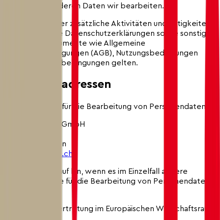
von Personen, deren Daten wir bearbeiten.
Für einzelne oder zusätzliche Aktivitäten und Tätigkeiten
können weitere Datenschutzerklärungen sowie sonstige
rechtliche Dokumente wie Allgemeine
Geschäftsbedingungen (AGB), Nutzungsbedingungen
oder Teilnahmebedingungen gelten.
1. Kontaktadressen
Verantwortung für die Bearbeitung von Personendaten:
Swiss-Ski Store GmbH
Arastrasse 6
3048 Worblaufen
store@swiss-ski.ch
Wir weisen darauf hin, wenn es im Einzelfall andere
Verantwortliche für die Bearbeitung von Personendaten
gibt.
Datenschutz-Vertretung im Europäischen Wirtschaftsraum
(EWR)