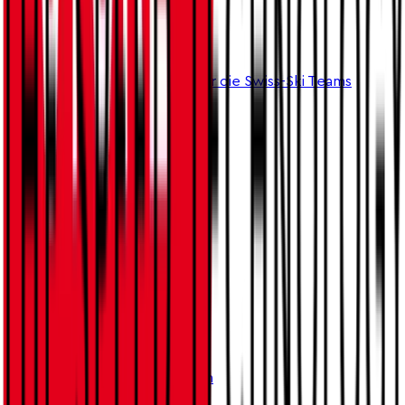
VERBANDSPARTNER
COMMUNITY-NEWSLETTER
Bleibe auf dem Laufenden über die Swiss-Ski Teams
Jetzt abonnieren
MAIN PARTNER
PREMIUM PARTNER
GUT ZU WISSEN
Über uns
FÜR DICH
FAQ
Vorteile für Mitglieder
SOCIALS
Hier kannst Du dich connecten