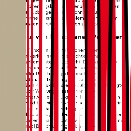
Datenschutz gewährleisten, so wird durch den Abschluss
von Standardvertragsklauseln oder anderer Garantien
sichergestellt, dass geeignete technische und
organisatorische Massnahmen implementiert sind, um
einen adäquaten Schutz Ihrer Daten zu bieten.
5. Rechte von betroffenen Personen
Betroffene Personen, deren Personendaten wir
bearbeiten, verfügen über die Rechte gemäss
schweizerischem Datenschutzrecht. Dazu zählen das
Recht auf Auskunft sowie das Recht auf Berichtigung,
Löschung oder Übertragung der bearbeiteten
Personendaten. Die Löschung der Daten erfasst nur
Daten auf dem Produktivsystem - aufgrund berechtigter
Interessen, zur Wahrung gesetzlicher und/oder
regulatorischer Aufbewahrungs- und anderer Pflichten
sowie aufgrund technischer Notwendigkeit weisen wir Sie
darauf hin, dass die Datenlöschung keine
Sicherungskopien (sog. Back-ups) beinhaltet. Betroffene
Personen, deren Personendaten wir bearbeiten, können
maximal einmal jährlich unentgeltlich eine Auskunft