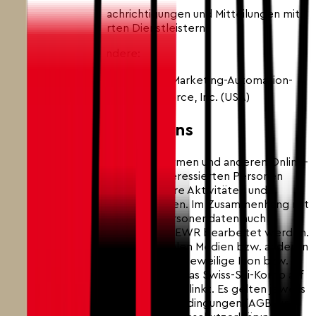
Wir versenden Benachrichtigungen und Mitteilungen mit
Hilfe von spezialisierten Dienstleistern.
Wir nutzen insbesondere:
Salesforce Marketing Cloud: Marketing-Automation-
Plattform; Anbieterin: Salesforce, Inc. (USA)
9. Social Media Plug-ins
Wir sind auf Social Media-Plattformen und anderen Online-
Plattformen präsent, um mit interessierten Personen
kommunizieren sowie über unsere Aktivitäten und
Tätigkeiten informieren zu können. Im Zusammenhang mit
solchen Plattformen können Personendaten auch
ausserhalb der Schweiz und des EWR bearbeitet werden.
Dafür nutzen wir Plug-ins zu sozialen Medien bzw. anderen
Plattformen. Durch Klicken auf das jeweilige Icon bzw.
Logo werden Sie automatisch auf das Swiss-Ski-Konto auf
der entsprechenden Plattform verlinkt. Es gelten jeweils
auch die Allgemeinen Geschäftsbedingungen (AGB) und