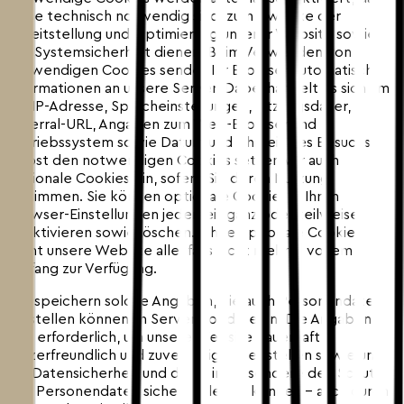
diese technisch notwendig sind, zum Zwecke der
Bereitstellung und Optimierung unserer Website sowie
der Systemsicherheit dienen. Beim Verwenden von
notwendigen Cookies sendet Ihr Browser automatisch
Informationen an unsere Server. Dabei handelt es sich um
die IP-Adresse, Spracheinstellungen, Sitzungsdauer,
Referral-URL, Angaben zum Web-Browser und
Betriebssystem sowie Datum und Uhrzeit des Besuchs.
Nebst den notwendigen Cookies setzen wir auch
optionale Cookies ein, sofern Sie deren Nutzung
zustimmen. Sie können optionale Cookies in Ihren
Browser-Einstellungen jederzeit ganz oder teilweise
deaktivieren sowie löschen. Ohne optionale Cookies
steht unsere Website allenfalls nicht mehr in vollem
Umfang zur Verfügung.
Wir speichern solche Angaben, die auch Personendaten
darstellen können, in Server-Logdateien. Die Angaben
sind erforderlich, um unsere Website dauerhaft,
nutzerfreundlich und zuverlässig bereitstellen sowie um
die Datensicherheit und damit insbesondere den Schutz
von Personendaten sicherstellen zu können – auch durch