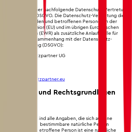
Wir verfügen über nachfolgende Datenschutz-Vertretung
gemäss Art. 27 DSGVO. Die Datenschutz-Vertretung dient
Aufsichtsbehörden und betroffenen Personen in der
Europäischen Union (EU) und im übrigen Europäischen
Wirtschaftsraum (EWR) als zusätzliche Anlaufstelle für
Anfragen im Zusammenhang mit der Datenschutz-
Grundverordnung (DSGVO):
VGS Datenschutzpartner UG
Am Kaiserkai 69
20457 Hamburg
Deutschland
info@datenschutzpartner.eu
2. Begriffe und Rechtsgrundlagen
2.1 Begriffe
Personendaten sind alle Angaben, die sich auf eine
bestimmte oder bestimmbare natürliche Person
beziehen. Eine betroffene Person ist eine natürliche