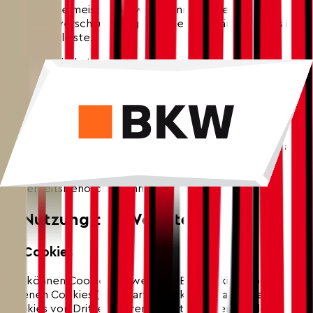
HTTPS). Die meisten Browser kennzeichnen
Transportverschlüsselung mit einem Vorhängeschloss in
der Adressleiste.
Unsere digitale Kommunikation unterliegt – wie
grundsätzlich jede digitale Kommunikation – der
anlasslosen und verdachtsunabhängigen
Massenüberwachung sowie sonstiger Überwachung durch
Sicherheitsbehörden in der Schweiz, im übrigen Europa, in
den Vereinigten Staaten von Amerika (USA) und in
anderen Staaten. Wir können keinen direkten Einfluss auf
die entsprechende Bearbeitung von Personendaten
durch Geheimdienste, Polizeistellen und andere
Sicherheitsbehörden nehmen.
7. Nutzung der Website
7.1 Cookies
Wir können Cookies verwenden. Bei Cookies – bei
eigenen Cookies (First-Party-Cookies) als auch bei
Cookies von Dritten, deren Dienste wir verwenden