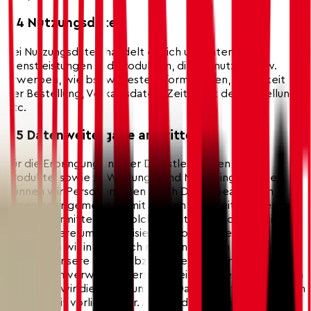
3.4 Nutzungsdaten
Bei Nutzungsdaten handelt es sich um Daten zu
Dienstleistungen und Produkten, die Sie nutzen bzw.
erwerben, wie bspw. Bestellinformationen, Häufigkeit
der Bestellung, Verkaufsdaten, Zeitpunkt der Bestellung
etc.
3.5 Datenweitergabe an Dritte
Für die Erbringung unserer Dienstleistungen und
Produkte, sowie zu Wartungs- und Marketingzwecken
können wir Personendaten durch Dritte bearbeiten
lassen oder gemeinsam mit Dritten bearbeiten oder an
Dritte übermitteln. Bei solchen Dritten handelt es sich
insbesondere um spezialisierte Anbieter, deren
Leistungen wir in Anspruch nehmen. Zudem können wir
Daten an unsere Partner bzw. Unternehmen, die
gemeinsam verwaltet werden, weitergeben. Von Dritten
verlangen wir die Einhaltung von Datenschutzrichtlinien im
Einklang mit vorliegender. Aufgrund gesetzlicher oder