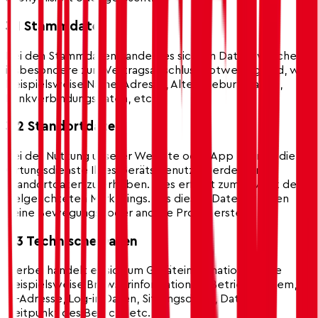
3.1 Stammdaten
Bei den Stammdaten handelt es sich um Daten, welche
insbesondere zum Vertragsabschluss notwendig sind, wie
beispielsweise Name, Adresse, Alter/Geburtsdatum,
Bankverbindungsdaten, etc.
3.2 Standortdaten
Bei der Nutzung unserer Website oder App können die
Ortungsdienste Ihres Geräts genutzt werden, um
Standortdaten zu erheben. Dies erfolgt zum Zweck des
zielgerichteten Marketings. Aus diesen Daten werden
keine Bewegungs- oder andere Profile erstellt.
3.3 Technische Daten
Hierbei handelt es sich um Geräteinformationen, wie
beispielsweise Browserinformationen, Betriebssystem,
IP-Adresse, Log-in Daten, Sitzungsdauer, Datum und
Zeitpunkt des Besuchs etc.