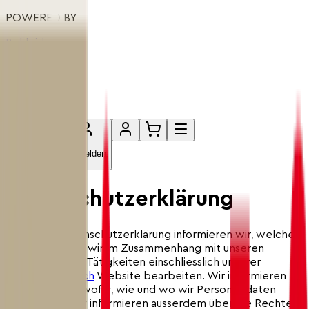
POWERED BY
Bekleidung
Headwear
Wachs
Accessoires
Fanzone
Professional
Anmelden
Datenschutzerklärung
Mit dieser Datenschutzerklärung informieren wir, welche
Personendaten wir im Zusammenhang mit unseren
Aktivitäten und Tätigkeiten einschliesslich unserer
store.swiss-ski.ch
Website bearbeiten. Wir informieren
insbesondere, wofür, wie und wo wir Personendaten
bearbeiten. Wir informieren ausserdem über die Rechte