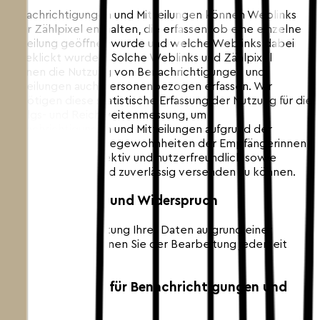
Benachrichtigungen und Mitteilungen können Weblinks
oder Zählpixel enthalten, die erfassen, ob eine einzelne
Mitteilung geöffnet wurde und welche Weblinks dabei
angeklickt wurden. Solche Weblinks und Zählpixel
können die Nutzung von Benachrichtigungen und
Mitteilungen auch personenbezogen erfassen. Wir
benötigen diese statistische Erfassung der Nutzung für die
Erfolgs- und Reichweitenmessung, um
Benachrichtigungen und Mitteilungen aufgrund der
Bedürfnisse und Lesegewohnheiten der Empfängerinnen
und Empfänger effektiv und nutzerfreundlich sowie
dauerhaft, sicher und zuverlässig versenden zu können.
8.2 Einwilligung und Widerspruch
Erfolgt die Bearbeitung Ihrer Daten aufgrund einer
Einwilligung, so können Sie der Bearbeitung jederzeit
widersprechen.
8.3 Dienstleister für Benachrichtigungen und
Mitteilungen