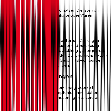
10.2 E-Commerce
Wir betreiben E-Commerce und nutzen Dienste von
Dritten, um Dienstleistungen, Inhalte oder Waren
erfolgreich anbieten zu können.
10.3 Zahlungen
Wir verwenden Zahlungsdienstleister, um Zahlungen
unserer Kundinnen und Kunden sicher und zuverlässig
abwickeln zu können. Für die Abwicklung gelten jeweils
die Bedingungen der betreffenden Zahlungsdienstleister
wie beispielsweise Allgemeine Geschäftsbedingungen
(AGB) oder Datenschutzerklärungen.
11. Schlussbestimmungen
Wir können diese Datenschutzerklärung jederzeit
anpassen und ergänzen. Wir empfehlen Ihnen daher,
unsere Website auf allfällige Erneuerungen aufzurufen.
August 2024