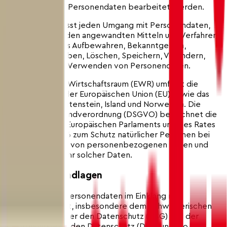
Person, über die Personendaten bearbeitet werden.
Bearbeiten umfasst jeden Umgang mit Personendaten,
unabhängig von den angewandten Mitteln und Verfahren,
insbesondere das Aufbewahren, Bekanntgeben,
Beschaffen, Erheben, Löschen, Speichern, Verändern,
Vernichten oder Verwenden von Personendaten.
Der Europäische Wirtschaftsraum (EWR) umfasst die
Mitgliedstaaten der Europäischen Union (EU) sowie das
Fürstentum Liechtenstein, Island und Norwegen. Die
Datenschutz-Grundverordnung (DSGVO) bezeichnet die
Verordnung des Europäischen Parlaments und des Rates
vom 27. April 2016 zum Schutz natürlicher Personen bei
der Verarbeitung von personenbezogenen Daten und
zum freien Verkehr solcher Daten.
2.2 Rechtsgrundlagen
Wir bearbeiten Personendaten im Einklang mit
geltendem Recht, insbesondere dem Schweizerischen
Bundesgesetz über den Datenschutz (DSG) und der
Verordnung über den Datenschutz (DSV) und wo