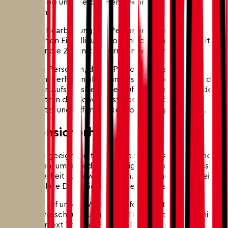
verlangen, ob und welche Personendaten wir
bearbeiten.
Erfolgt die Bearbeitung der Personendaten aufgrund
einer erteilten Einwilligung, so kann diese jederzeit mit
Wirkung für die Zukunft widerrufen werden.
Betroffene Personen, deren Personendaten wir
bearbeiten, verfügen über ein Beschwerderecht bei der
zuständigen Aufsichtsbehörde. Aufsichtsbehörde für den
Datenschutz in der Schweiz ist der Eidgenössische
Datenschutz- und Öffentlichkeitsbeauftragte (EDÖB).
6. Datensicherheit
Wir treffen geeignete technische und organisatorische
Massnahmen, um eine dem jeweiligen Risiko angemessene
Datensicherheit zu gewährleisten. Wir können aber leider
keine absolute Datensicherheit gewährleisten.
Der Zugriff auf unsere Website erfolgt mittels
Transportverschlüsselung (SSL / TLS, insbesondere mit
dem Hypertext Transfer Protocol Secure, abgekürzt