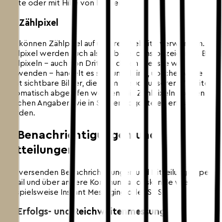
Dritte oder mit Hilfe von Dritten.
7.2 Zählpixel
Wir können Zählpixel auf unserer Website verwenden.
Zählpixel werden auch als Web-Beacons bezeichnet. Bei
Zählpixeln – auch von Dritten, deren Dienste wir
verwenden – handelt es sich um kleine, üblicherweise
nicht sichtbare Bilder, die beim Besuch unserer Website
automatisch abgerufen werden. Mit Zählpixeln können die
gleichen Angaben wie in Server-Logdateien erfasst
werden.
8. Benachrichtigungen und
Mitteilungen
Wir versenden Benachrichtigungen und Mitteilungen per
E-Mail und über andere Kommunikationskanäle wie
beispielsweise Instant Messaging oder SMS.
8.1 Erfolgs- und Reichweitenmessung