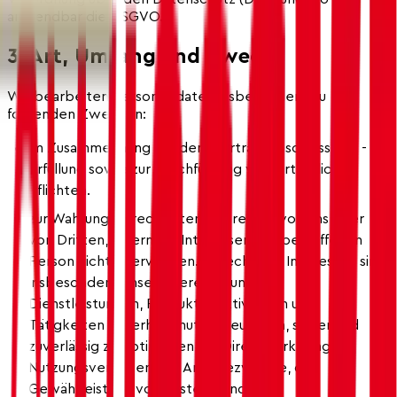
anwendbar die DSGVO.
3. Art, Umfang und Zweck
Wir bearbeiten Personendaten insbesondere zu
folgenden Zwecken:
im Zusammenhang mit dem Vertragsabschluss und -
erfüllung sowie zur Durchführung vorvertraglicher
Pflichten.
zur Wahrung berechtigten Interessen von uns oder
von Dritten, sofern die Interessen der betroffenen
Person nicht überwiegen. Berechtigte Interessen sind
insbesondere unser Interesse, unsere
Dienstleistungen, Produkte, Aktivitäten und
Tätigkeiten dauerhaft, nutzerfreundlich, sicher und
zuverlässig zu optimieren, für Direktmarketing,
Nutzungsverhalten und Analysezwecke, die
Gewährleistung von System- und