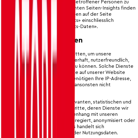
verantwortlich ist, die Rechte betroffener Personen zu
gewährleisten. Für die sogenannten Seiten-Insights finden
sich die entsprechenden Angaben auf der Seite
«Informationen zu Seiten-Insights» einschliesslich
«Informationen zu Seiten-Insights-Daten».
10. Dienste von Dritten
Wir verwenden Dienste von Dritten, um unsere
Aktivitäten und Tätigkeiten dauerhaft, nutzerfreundlich,
sicher und zuverlässig ausüben zu können. Solche Dienste
können auch dazu dienen, Inhalte auf unserer Website
einzubetten. Solche Dienste benötigen Ihre IP-Adresse,
da die entsprechenden Inhalte ansonsten nicht
übermittelt werden können.
Für ihre eigenen sicherheitsrelevanten, statistischen und
technischen Zwecke können Dritte, deren Dienste wir
verwenden, Daten im Zusammenhang mit unseren
Aktivitäten und Tätigkeiten aggregiert, anonymisiert oder
pseudonymisiert bearbeiten. Es handelt sich
beispielsweise um Leistungs- oder Nutzungsdaten.