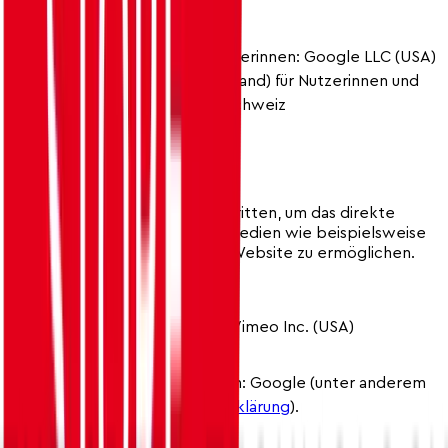
Wir verwenden insbesondere:
Dienste von Google: Anbieterinnen: Google LLC (USA)
/ Google Ireland Limited (Irland) für Nutzerinnen und
Nutzer im EWR und in der Schweiz
(
Datenschutzerklärung
).
10.1 Audiovisuelle Medien
Wir verwenden Dienste von Dritten, um das direkte
Abspielen von audiovisuellen Medien wie beispielsweise
Musik oder Videos auf unserer Website zu ermöglichen.
Wir verwenden insbesondere:
Vimeo: Videos; Anbieterin: Vimeo Inc. (USA)
(
Datenschutzerklärung
).
YouTube: Videos; Anbieterin: Google (unter anderem
in den USA) (
Datenschutzerklärung
).