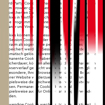
(Third-Party-Cookies) – handelt es sich um Daten, die in
Ihrem Browser gespeichert werden. Solche
gespeicherten Daten müssen nicht auf traditionelle
Cookies in Textform beschränkt sein. Cookies können
keine Programme ausführen oder Schadsoftware wie
Trojaner und Viren übertragen.
Cookies können beim Besuch in Ihrem Browser temporär,
als «Session Cookies» oder für einen bestimmten
Zeitraum als sogenannte permanente Cookies
gespeichert werden. «Session Cookies» werden
automatisch gelöscht, wenn Sie Ihren Browser schliessen.
Permanente Cookies haben eine bestimmte
Speicherdauer, können allerdings jederzeit manuell im
Browserverlauf gelöscht werden. Cookies ermöglichen
insbesondere, Ihren Browser beim nächsten Besuch
unserer Website wiederzuerkennen und dadurch
beispielsweise die Reichweite unserer Website zu
messen. Permanente Cookies können aber
beispielsweise auch für Online-Marketing verwendet
werden.
Notwendige Cookies werden automatisch aktiviert, da