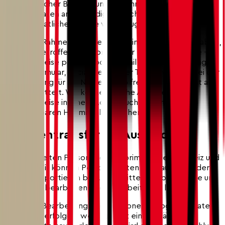
regulatorischer Bestimmungen können wir verpflichtet
sein, die Daten an zuständige Gerichte, Behörden oder
andere staatliche Organe weiterzugeben.
In diesem Rahmen bearbeiten wir insbesondere Angaben,
die eine betroffene Person bei der Kontaktaufnahme –
beispielsweise per Briefpost, E-Mail, Instant Messaging,
Kontaktformular, Social Media oder Telefon – oder bei der
Registrierung für ein Nutzerkonto freiwillig und selbst an
uns übermittelt. Wir können solche Angaben
beispielsweise in einem Adressbuch oder mit
vergleichbaren Hilfsmitteln speichern.
4. Datentransfer ins Ausland
Wir bearbeiten Personendaten primär in der Schweiz und
im EWR. Wir können Personendaten aber auch in andere
Staaten exportieren bzw. übermitteln, insbesondere um
sie dort zu bearbeiten oder bearbeiten zu lassen.
Sollte die Bearbeitung Ihrer personenbezogenen Daten
in Ländern erfolgen, welche nicht einen adäquaten