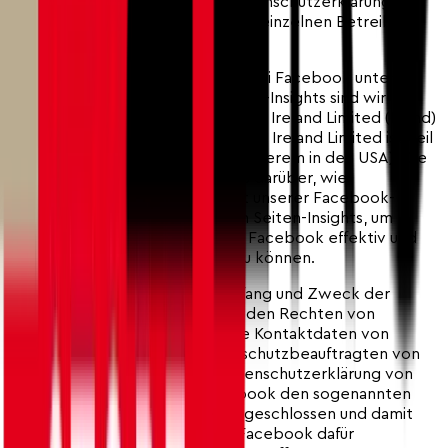
Nutzungsbedingungen sowie Datenschutzerklärungen
und sonstigen Bestimmungen der einzelnen Betreiber
solcher Plattformen.
Für unsere Social Media-Präsenz bei Facebook unter
Einschluss der sogenannten Seiten-Insights sind wir
gemeinsam mit der Meta Platforms Ireland Limited (Irland)
verantwortlich. Die Meta Platforms Ireland Limited ist Teil
der Meta-Unternehmen (unter anderem in den USA). Die
Seiten-Insights geben Aufschluss darüber, wie
Besucherinnen und Besucher mit unserer Facebook-
Präsenz interagieren. Wir nutzen Seiten-Insights, um
unsere Social Media-Präsenz bei Facebook effektiv und
nutzerfreundlich bereitstellen zu können.
Weitere Angaben über Art, Umfang und Zweck der
Datenbearbeitung, Angaben zu den Rechten von
betroffenen Personen sowie die Kontaktdaten von
Facebook wie auch dem Datenschutzbeauftragten von
Facebook finden sich in der Datenschutzerklärung von
Facebook. Wir haben mit Facebook den sogenannten
«Zusatz für Verantwortliche» abgeschlossen und damit
insbesondere vereinbart, dass Facebook dafür